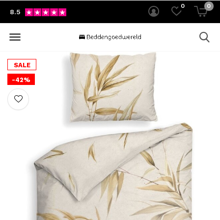
0
0
8.5
SALE
-42%