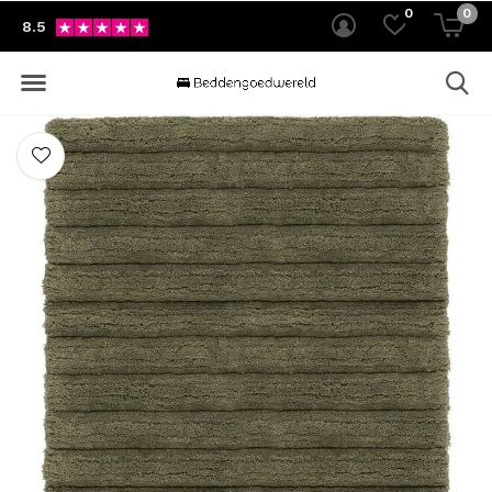
0
0
8.5