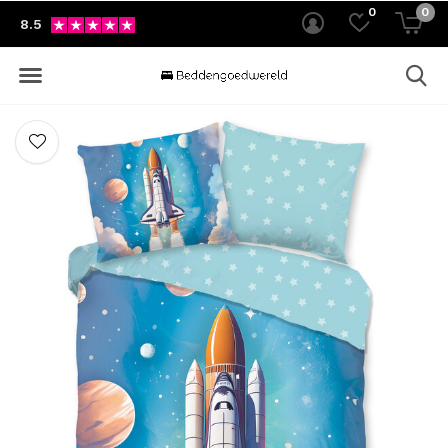
0
0
8.5