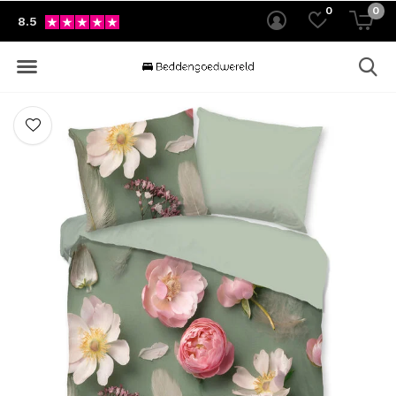
0
0
8.5