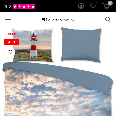
0
0
8.5
SALE
-49%