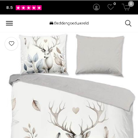
0
0
8.5