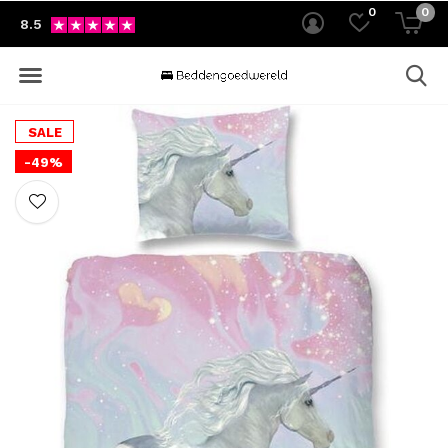
0
0
8.5
SALE
-49%