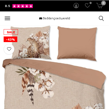
0
0
8.5
SALE
-43%