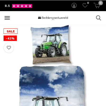
0
0
8.5
SALE
-43%