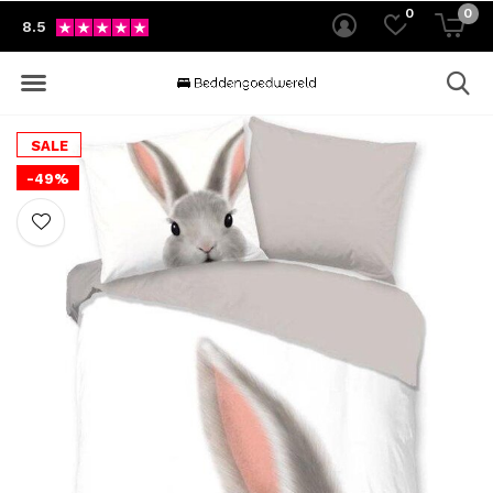
0
0
8.5
SALE
-49%