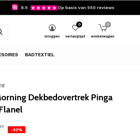
8.5
Op basis van 550 reviews
0
0
inloggen
verlanglijst
winkelwagen
SOIRES
BADTEXTIEL
ng
orning Dekbedovertrek Pinga
 Flanel
95
-43%