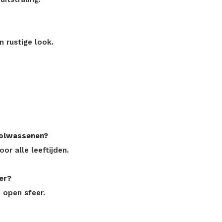
 rustige look.
 volwassenen?
or alle leeftijden.
er?
n open sfeer.