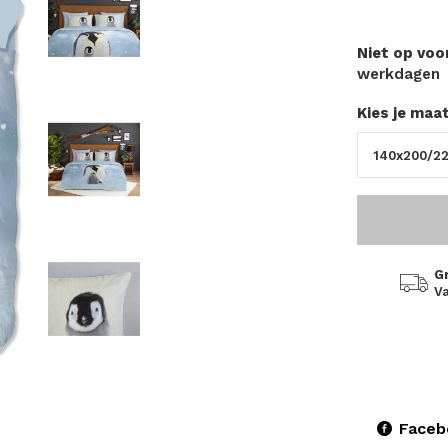
Niet op vo
werkdagen
Kies je maa
G
Va
Faceb