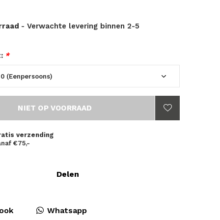
orraad
- Verwachte levering binnen 2-5
t:
*
NIET OP VOORRAAD
ratis verzending
naf €75,-
Delen
ook
Whatsapp