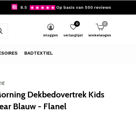
8.5
Op basis van 550 reviews
0
0
inloggen
verlanglijst
winkelwagen
SOIRES
BADTEXTIEL
ng
orning Dekbedovertrek Kids
ear Blauw - Flanel