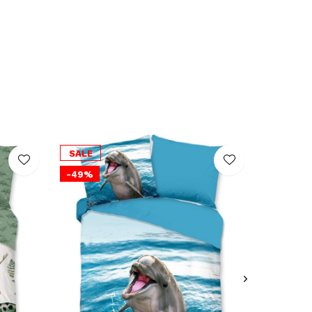
SALE
-49%