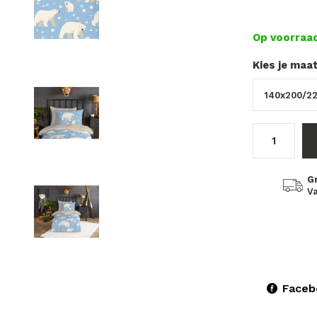
Op voorraa
Kies je maa
G
Va
Faceb