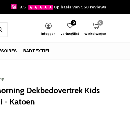
8.5
Op basis van 550 reviews
0
0
inloggen
verlanglijst
winkelwagen
SOIRES
BADTEXTIEL
ng
orning Dekbedovertrek Kids
ti - Katoen