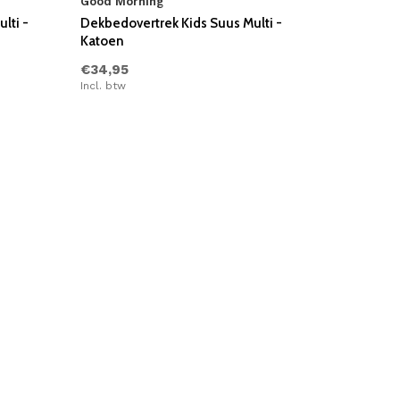
Good Morning
lti -
Dekbedovertrek Kids Suus Multi -
Katoen
€34,95
Incl. btw