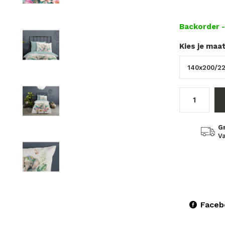
Backorder
Kies je maa
G
Va
Faceb