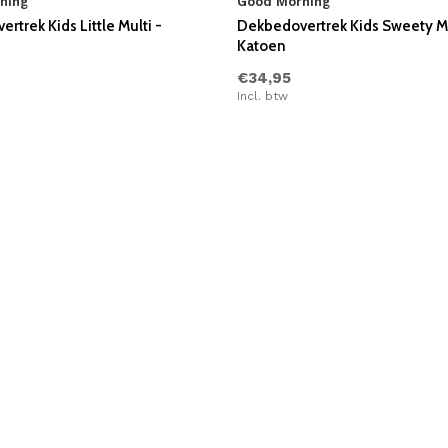
ning
Good Morning
rtrek Kids Little Multi -
Dekbedovertrek Kids Sweety Mu
Katoen
€34,95
Incl. btw