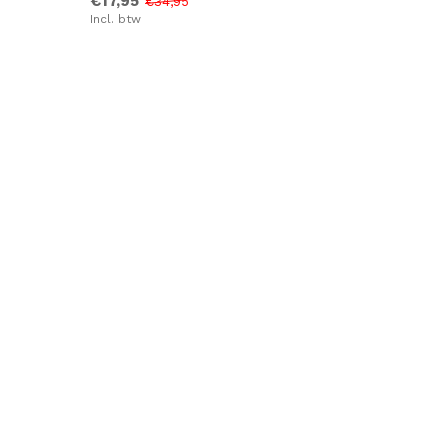
€17,95
€34,95
Incl. btw