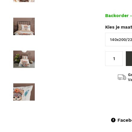
Backorder
Kies je maa
G
Va
Faceb