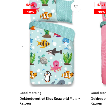
SALE
SALE
-40%
-49%
Good Morning
Good Mor
Dekbedovertrek Kids Seaworld Multi -
Dekbedov
Katoen
Katoen