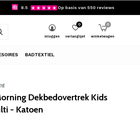
8.5
Op basis van 550 reviews
0
0
inloggen
verlanglijst
winkelwagen
SOIRES
BADTEXTIEL
ng
orning Dekbedovertrek Kids
ti - Katoen