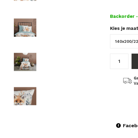
Backorder
Kies je maa
G
Va
Faceb