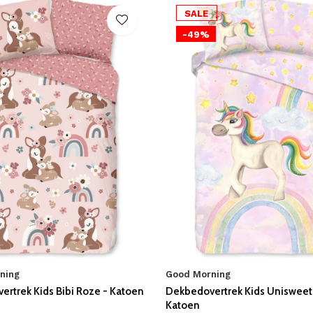
SALE
-49%
ning
Good Morning
rtrek Kids Bibi Roze - Katoen
Dekbedovertrek Kids Unisweet 
Katoen