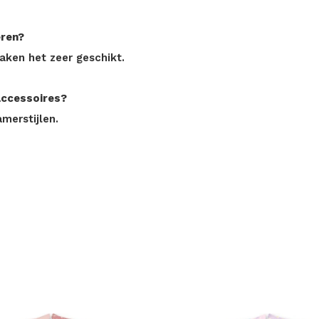
eren?
aken het zeer geschikt.
accessoires?
amerstijlen.