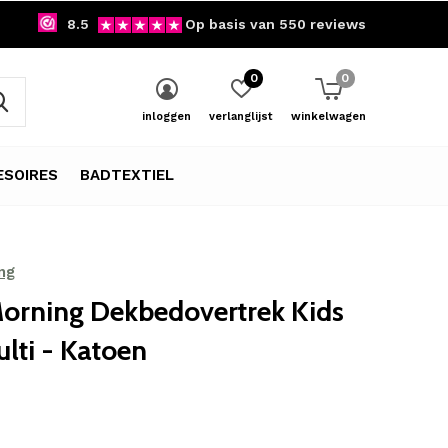
8.5
Op basis van 550 reviews
0
0
inloggen
verlanglijst
winkelwagen
SOIRES
BADTEXTIEL
ng
orning Dekbedovertrek Kids
lti - Katoen