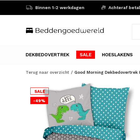
Binnen 1-2 werkdagen
Achteraf beta
DEKBEDOVERTREK
SALE
HOESLAKENS
Terug naar overzicht
Good Morning Dekbedovertrek K
SALE
-49%