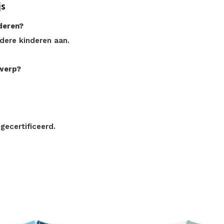
js
deren?
dere kinderen aan.
werp?
gecertificeerd.