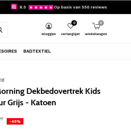
8.5
Op basis van 550 reviews
0
0
inloggen
verlanglijst
winkelwagen
SOIRES
BADTEXTIEL
ng
orning Dekbedovertrek Kids
r Grijs - Katoen
95
-49%