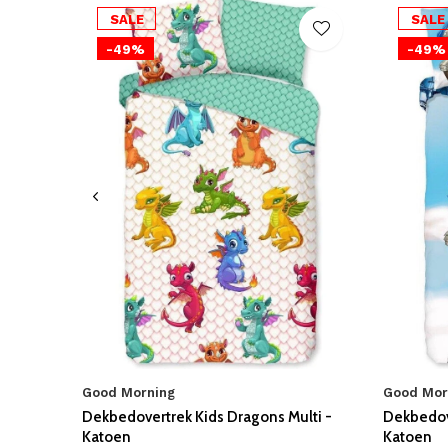
SALE
SALE
-49%
-49%
Good Morning
Good Mor
Dekbedovertrek Kids Dragons Multi -
Dekbedove
Katoen
Katoen