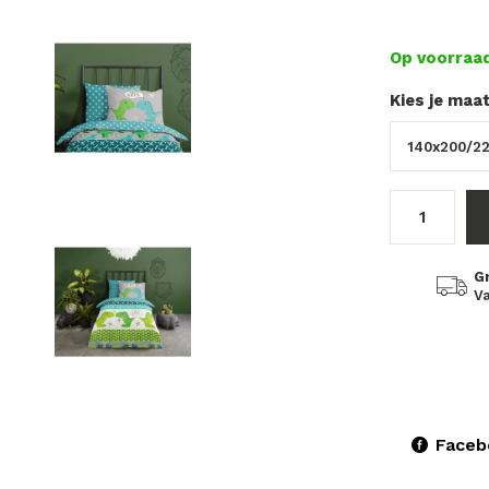
Op voorraa
Kies je maa
G
Va
Faceb