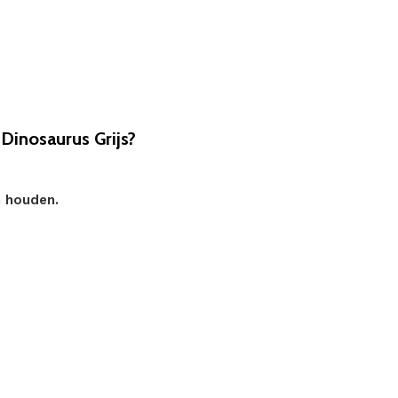
inosaurus Grijs?
n houden.