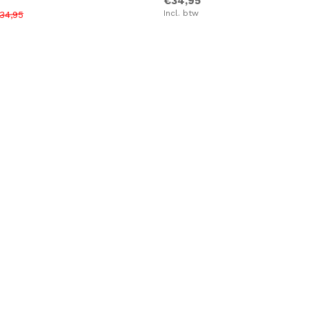
€34,95
Incl. btw
34,95