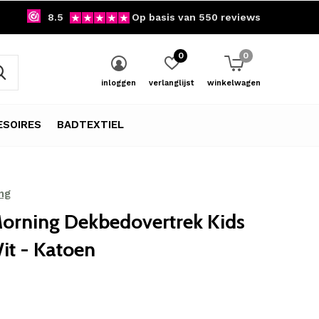
8.5
Op basis van 550 reviews
0
0
inloggen
verlanglijst
winkelwagen
SOIRES
BADTEXTIEL
ng
orning Dekbedovertrek Kids
it - Katoen