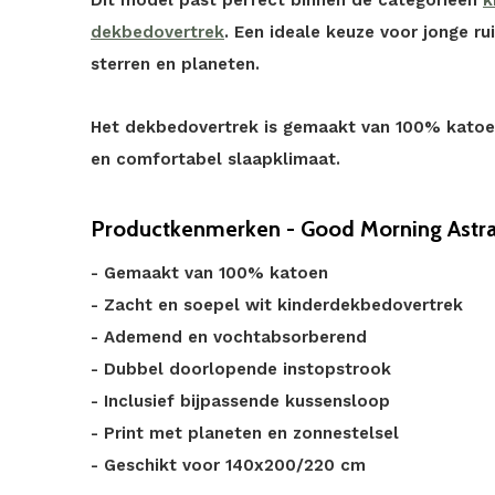
Dit model past perfect binnen de categorieën
k
dekbedovertrek
. Een ideale keuze voor jonge ru
sterren en planeten.
Het dekbedovertrek is gemaakt van 100% katoe
en comfortabel slaapklimaat.
Productkenmerken - Good Morning Astra
- Gemaakt van 100% katoen
- Zacht en soepel wit kinderdekbedovertrek
- Ademend en vochtabsorberend
- Dubbel doorlopende instopstrook
- Inclusief bijpassende kussensloop
- Print met planeten en zonnestelsel
- Geschikt voor 140x200/220 cm