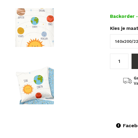
Backorder
Kies je maa
G
Va
Faceb