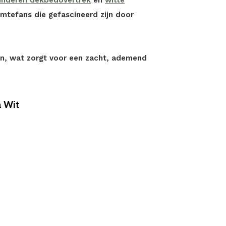
inderen dekbedovertrek
en
witte
imtefans die gefascineerd zijn door
n, wat zorgt voor een zacht, ademend
 Wit