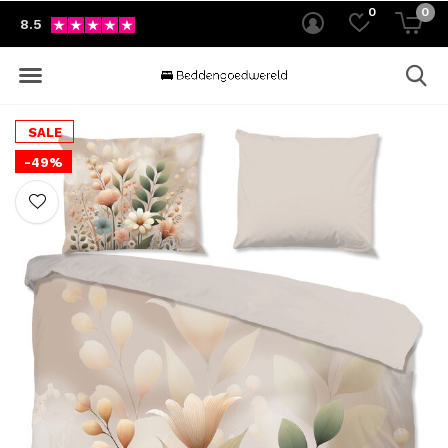
0
0
8.5
SALE
-49%