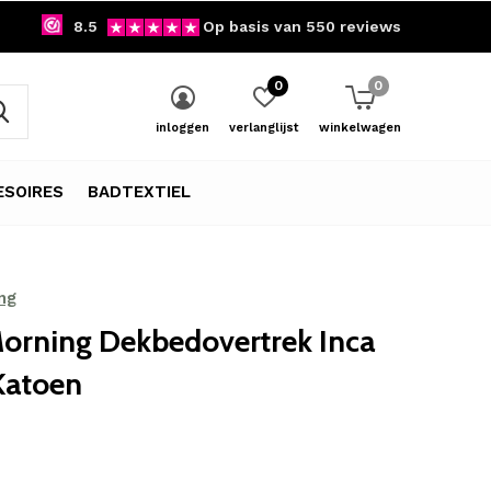
8.5
Op basis van 550 reviews
0
0
inloggen
verlanglijst
winkelwagen
SOIRES
BADTEXTIEL
ng
orning Dekbedovertrek Inca
 Katoen