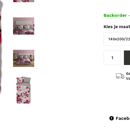
Backorder
Kies je maa
G
Va
Faceb