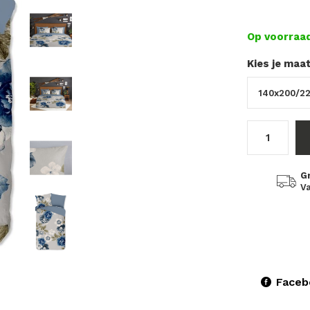
Op voorraa
Kies je maa
G
Va
Faceb