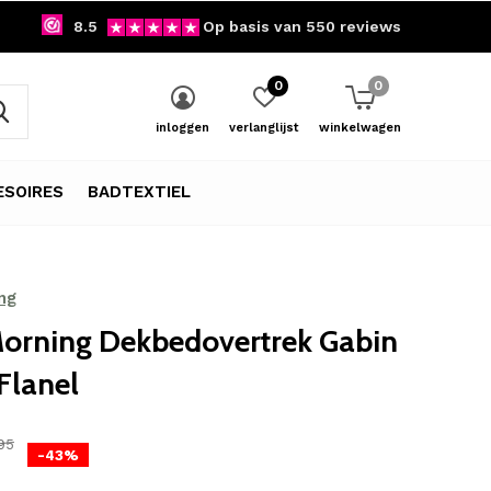
8.5
Op basis van 550 reviews
0
0
inloggen
verlanglijst
winkelwagen
SOIRES
BADTEXTIEL
ng
orning Dekbedovertrek Gabin
 Flanel
95
-43%