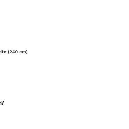
dte (240 cm)
n?