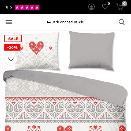
0
0
8.5
SALE
-20%