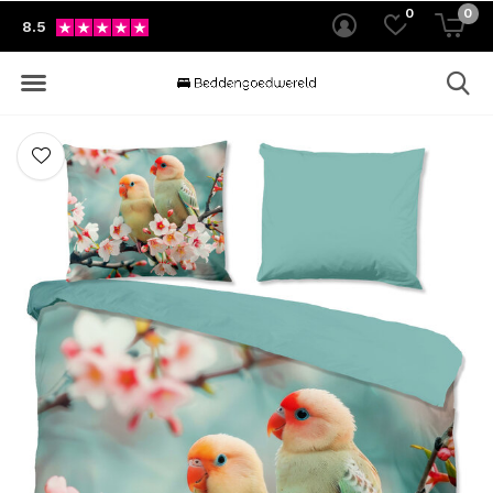
0
0
8.5