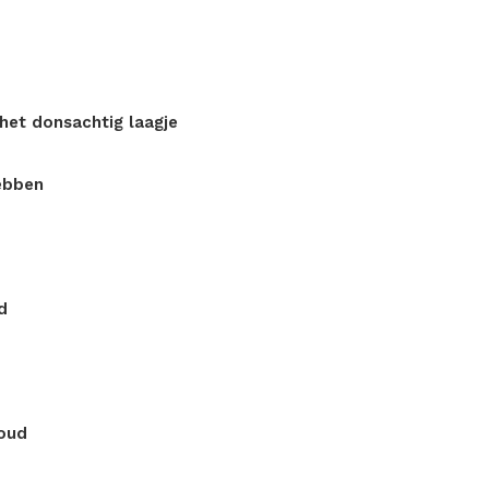
het donsachtig laagje
ebben
d
houd