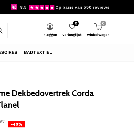
8.5
Op basis van 550 reviews
0
0
inloggen
verlanglijst
winkelwagen
SOIRES
BADTEXTIEL
me Dekbedovertrek Corda
Flanel
,95
-40%