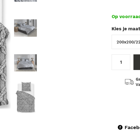
Op voorraa
Kies je maa
G
Va
Faceb