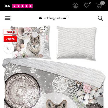
0
0
8.5
SALE
-28%