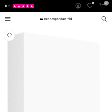
0
0
8.5