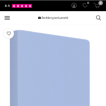
0
0
8.5