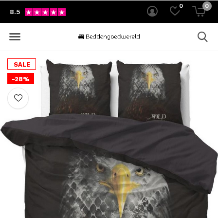
0
0
8.5
SALE
-28%