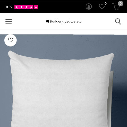
0
0
8.5