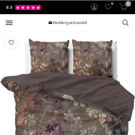
0
0
8.5