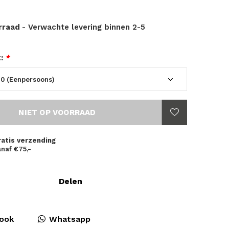
orraad
- Verwachte levering binnen 2-5
t:
*
NIET OP VOORRAAD
ratis verzending
naf €75,-
Delen
ook
Whatsapp