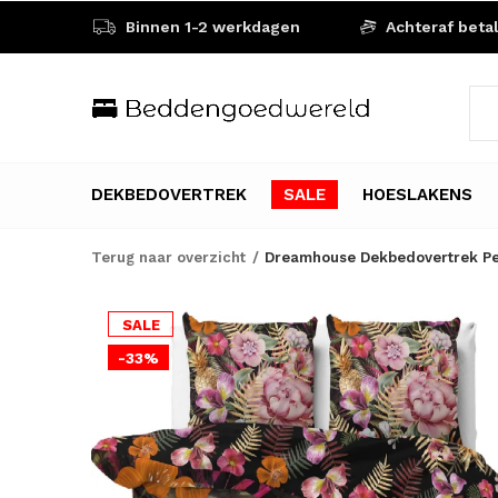
Binnen 1-2 werkdagen
Achteraf beta
DEKBEDOVERTREK
SALE
HOESLAKENS
Terug naar overzicht
Dreamhouse Dekbedovertrek Pet
SALE
-33%