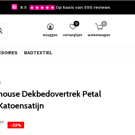
8.5
Op basis van 550 reviews
0
0
inloggen
verlanglijst
winkelwagen
SOIRES
BADTEXTIEL
e
ouse Dekbedovertrek Petal
Katoensatijn
95
-33%