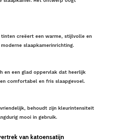
re slaapkamer. Het ontwerp oogt
inten creëert een warme, stijlvolle en
n moderne slaapkamerinrichting.
h en een glad oppervlak dat heerlijk
en comfortabel en fris slaapgevoel.
endelijk, behoudt zijn kleurintensiteit
ngdurig mooi in gebruik.
rtrek van katoensatijn