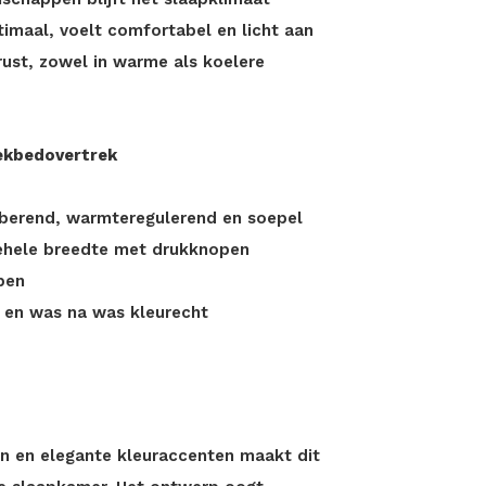
timaal, voelt comfortabel en licht aan
rust, zowel in warme als koelere
ekbedovertrek
berend, warmteregulerend en soepel
gehele breedte met drukknopen
pen
k en was na was kleurecht
n en elegante kleuraccenten maakt dit