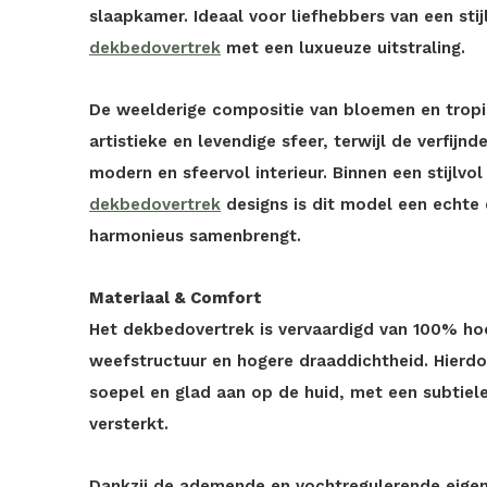
slaapkamer. Ideaal voor liefhebbers van een sti
dekbedovertrek
met een luxueuze uitstraling.
De weelderige compositie van bloemen en tropi
artistieke en levendige sfeer, terwijl de verfijnd
modern en sfeervol interieur. Binnen een stijlvo
dekbedovertrek
designs is dit model een echte
harmonieus samenbrengt.
Materiaal & Comfort
Het dekbedovertrek is vervaardigd van 100% ho
weefstructuur en hogere draaddichtheid. Hierdoo
soepel en glad aan op de huid, met een subtiele 
versterkt.
Dankzij de ademende en vochtregulerende eigen