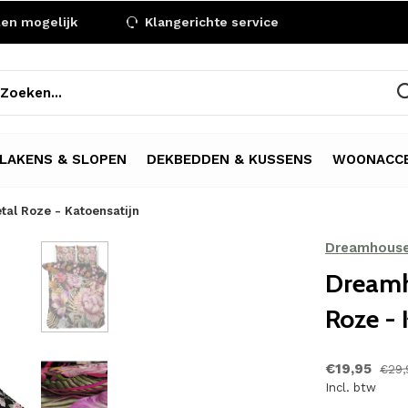
len mogelijk
Klangerichte service
LAKENS & SLOPEN
DEKBEDDEN & KUSSENS
WOONACCE
al Roze - Katoensatijn
Dreamhous
Dreamh
Roze - 
€19,95
€29,
Incl. btw