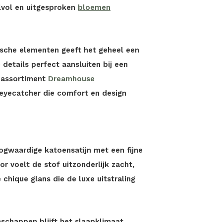
jlvol en uitgesproken
bloemen
sche elementen geeft het geheel een
e details perfect aansluiten bij een
l assortiment
Dreamhouse
 eyecatcher die comfort en design
ogwaardige katoensatijn met een fijne
r voelt de stof uitzonderlijk zacht,
chique glans die de luxe uitstraling
schappen blijft het slaapklimaat