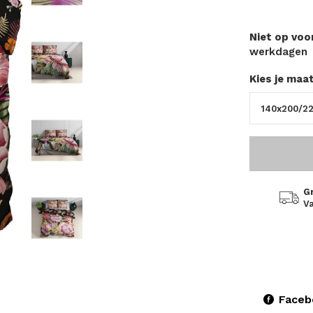
Niet op vo
werkdagen
Kies je maa
G
Va
Faceb