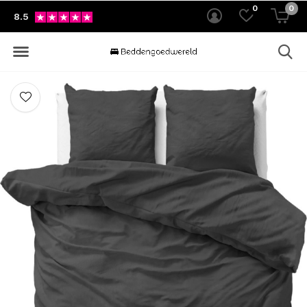
0
0
8.5