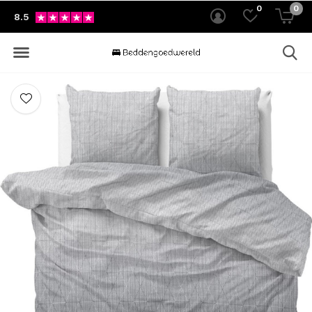
0
0
8.5