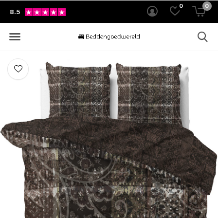
0
0
8.5