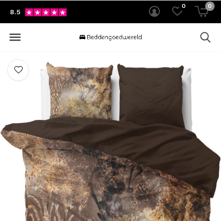
0
0
8.5