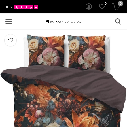
0
0
8.5