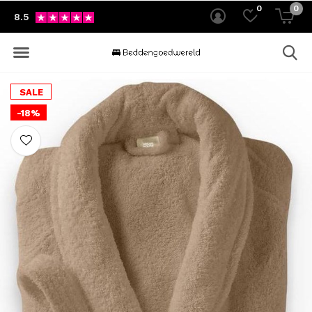
0
0
8.5
SALE
-18%