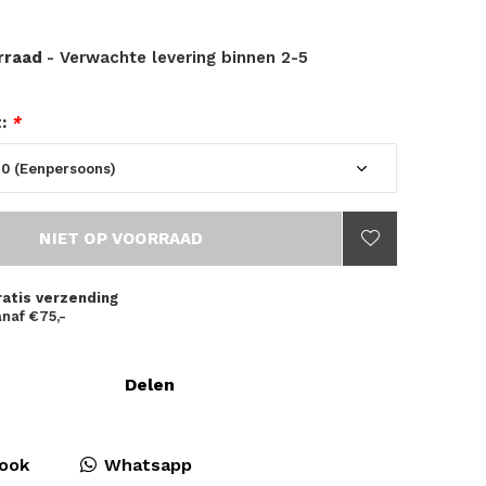
orraad
- Verwachte levering binnen 2-5
t:
*
NIET OP VOORRAAD
ratis verzending
naf €75,-
Delen
ook
Whatsapp