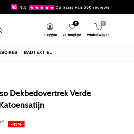
8.5
Op basis van 550 reviews
0
0
inloggen
verlanglijst
winkelwagen
SOIRES
BADTEXTIEL
so Dekbedovertrek Verde
Katoensatijn
95
-43%