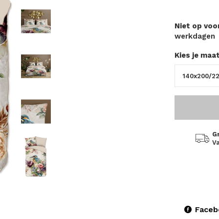
Niet op vo
werkdagen
Kies je maa
G
Va
Faceb