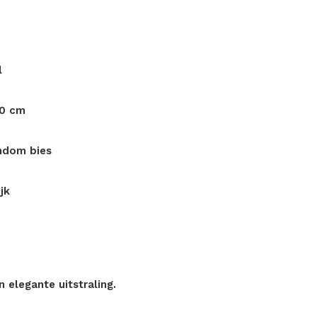
l
40 cm
ndom bies
jk
 elegante uitstraling.