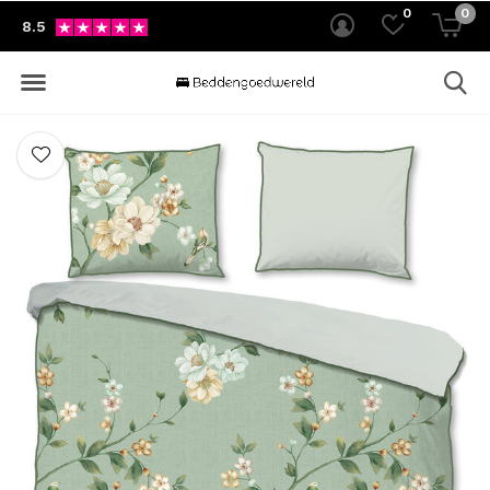
0
0
8.5