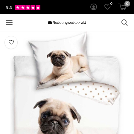
0
0
8.5