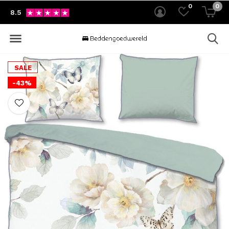
0
0
8.5
SALE
-43%