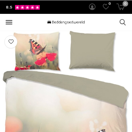
0
0
8.5