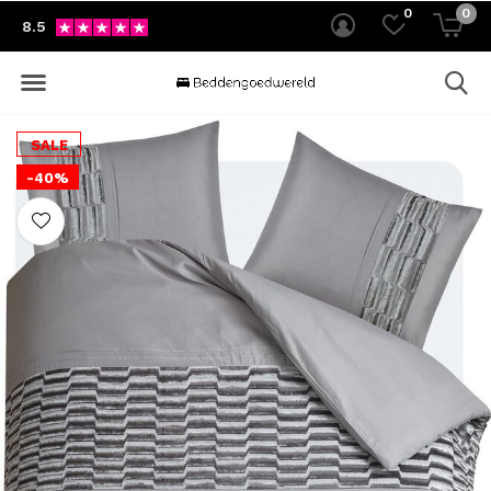
0
0
8.5
SALE
-40%