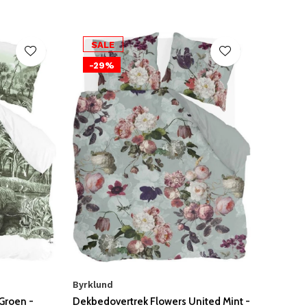
SALE
-29%
Byrklund
Groen -
Dekbedovertrek Flowers United Mint -