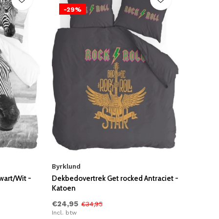
-29%
Byrklund
art/Wit -
Dekbedovertrek Get rocked Antraciet -
Katoen
€24,95
€34,95
Incl. btw