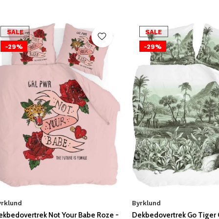
SALE
SALE
-29%
-29%
yrklund
Byrklund
ekbedovertrek Not Your Babe Roze -
Dekbedovertrek Go Tiger 