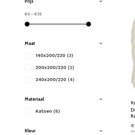
Prijs
€0
-
€25
Maat
140x200/220
(3)
200x200/220
(2)
240x200/220
(4)
Materiaal
B
D
Katoen
(8)
K
€
Kleur
In