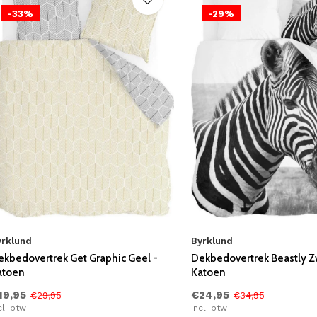
-33%
-29%
yrklund
Byrklund
ekbedovertrek Get Graphic Geel -
Dekbedovertrek Beastly Zw
atoen
Katoen
19,95
€24,95
€29,95
€34,95
cl. btw
Incl. btw