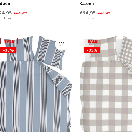
atoen
Katoen
24,95
€24,95
€34,95
€34,95
cl. btw
Incl. btw
SALE
SALE
-33%
-33%