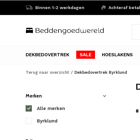
Binnen 1-2 werkdagen
Achteraf beta
DEKBEDOVERTREK
SALE
HOESLAKENS
Terug naar overzicht
Dekbedovertrek Byrklund
D
Merken
Alle merken
8
Byrklund