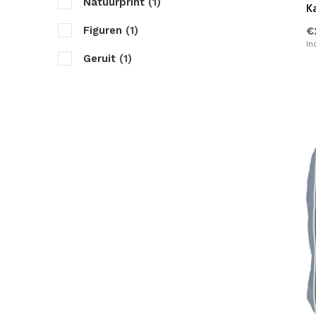
Natuurprint
(1)
K
Figuren
(1)
€
In
Geruit
(1)
Tekst
(2)