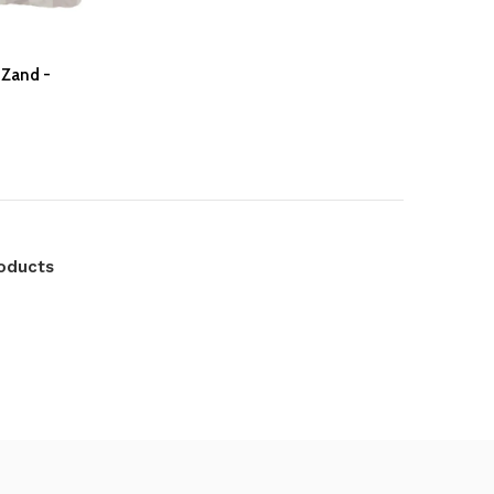
 Zand -
roducts