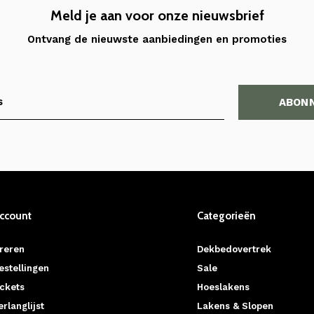
Meld je aan voor onze nieuwsbrief
Ontvang de nieuwste aanbiedingen en promoties
ABON
account
Categorieën
reren
Dekbedovertrek
estellingen
Sale
ickets
Hoeslakens
erlanglijst
Lakens & Slopen