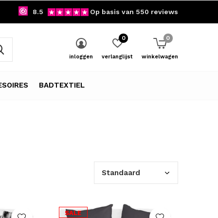
8.5
Op basis van 550 reviews
0
0
inloggen
verlanglijst
winkelwagen
SOIRES
BADTEXTIEL
SALE