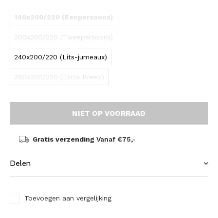
140x200/220 (Eenpersoons)
200x200/220 (Tweepersoons)
240x200/220 (Lits-jumeaux)
260x200/220 (Extra Breed)
NIET OP VOORRAAD
Gratis verzending
Vanaf €75,-
Delen
Toevoegen aan vergelijking