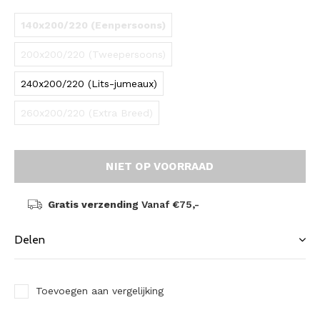
140x200/220 (Eenpersoons)
200x200/220 (Tweepersoons)
240x200/220 (Lits-jumeaux)
260x200/220 (Extra Breed)
NIET OP VOORRAAD
Gratis verzending
Vanaf €75,-
Delen
Toevoegen aan vergelijking