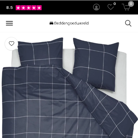
0
0
8.5