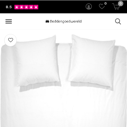
0
0
8.5