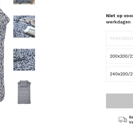
Niet op vo
werkdagen
140x200/
200x200/2
240x200/22
G
Va