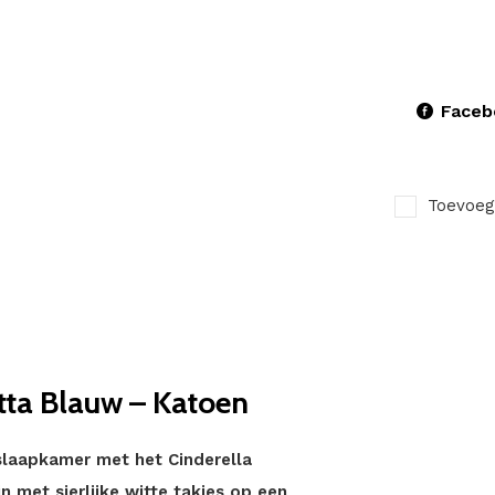
Faceb
Toevoeg
tta Blauw – Katoen
 slaapkamer met het Cinderella
 met sierlijke witte takjes op een