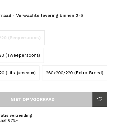
orraad
- Verwachte levering binnen 2-5
220 (Eenpersoons)
20 (Tweepersoons)
0 (Lits-jumeaux)
260x200/220 (Extra Breed)
NIET OP VOORRAAD
ratis verzending
naf €75,-