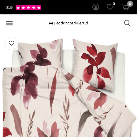
0
0
8.5