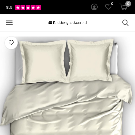
0
0
8.5