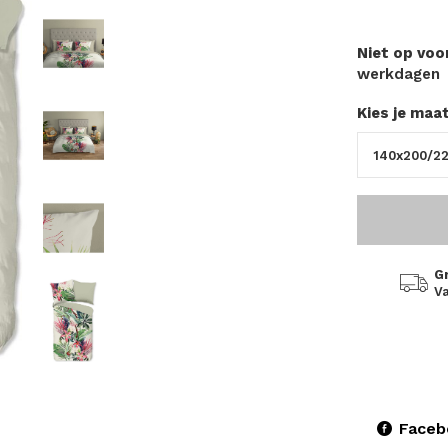
Niet op vo
werkdagen
Kies je maa
G
Va
Faceb