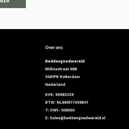
NEER
Over ons
Beddengoedwereld
Millinxstraat 68B
3081PR Rotterdam
Nederland
KVK: 90982339
BTW: NL865517459B01
T: 0181- 508050
E:
Sales@beddengoedwereld.nl