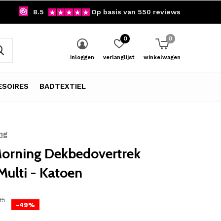
8.5
Op basis van 550 reviews
0
0
inloggen
verlanglijst
winkelwagen
SOIRES
BADTEXTIEL
ng
orning Dekbedovertrek
Multi - Katoen
95
-49%