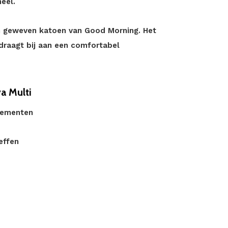
heel.
jn geweven katoen van Good Morning. Het
draagt bij aan een comfortabel
a Multi
lementen
effen