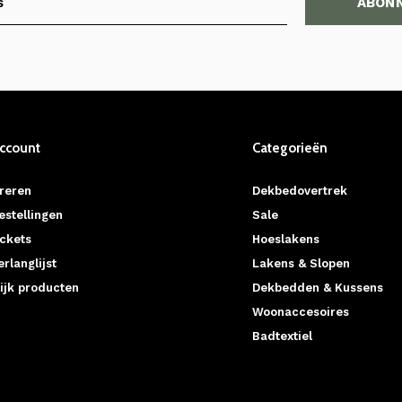
ABON
account
Categorieën
reren
Dekbedovertrek
estellingen
Sale
ickets
Hoeslakens
erlanglijst
Lakens & Slopen
ijk producten
Dekbedden & Kussens
Woonaccesoires
Badtextiel