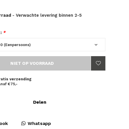
orraad
- Verwachte levering binnen 2-5
t:
*
NIET OP VOORRAAD
ratis verzending
naf €75,-
Delen
ook
Whatsapp